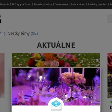
Umenie
Služby pre firmu
Zdravie a krása
Cestovanie
Foto a video
Aktivity pre deti
P
41)
Všetky témy
(98)
AKTUÁLNE
×
Oslavy a podujatia:
O
Ako vybrať správnu kyticu pre