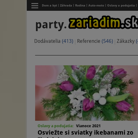
Dom a byt
Záhrada
Rodina
Auto-moto
Oslavy a podujatia
party.
Dodávatelia
(413)
Referencie
(546)
Zákazky
(
Oslavy a podujatia:
Vianoce 2021
Osviežte si sviatky ikebanami zo