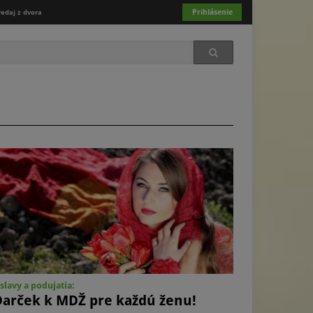
Prihlásenie
redaj z dvora
slavy a podujatia:
Darček k MDŽ pre každú ženu!