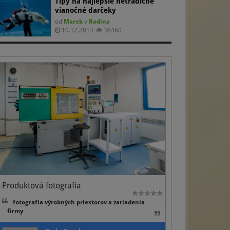
Tipy na najlepšie netradičné
vianočné darčeky
od
Marek
v
Rodina
10.12.2013
36460
Produktová fotografia
fotografia výrobných priestorov a zariadenia
firmy