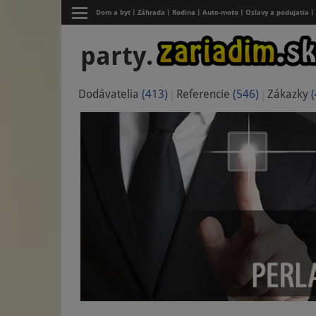
Dom a byt
Záhrada
Rodina
Auto-moto
Oslavy a podujatia
party.
Dodávatelia
(413)
Referencie
(546)
Zákazky
(