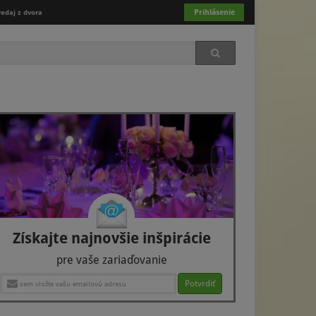
Prihlásenie
redaj z dvora
Získajte najnovšie inšpirácie
pre vaše zariaďovanie
Potvrdiť