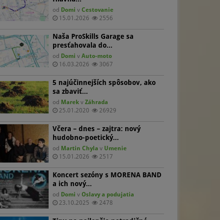
od
Domi
v
Cestovanie
15.01.2026
2556
Naša ProSkills Garage sa
presťahovala do…
od
Domi
v
Auto-moto
16.03.2026
3067
5 najúčinnejších spôsobov, ako
sa zbaviť…
od
Marek
v
Záhrada
25.01.2020
26929
Včera – dnes – zajtra: nový
hudobno-poetický…
od
Martin Chyla
v
Umenie
15.01.2026
2517
Koncert sezóny s MORENA BAND
a ich nový…
od
Domi
v
Oslavy a podujatia
23.10.2025
2478