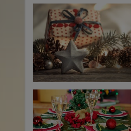
nákupe. Pri telefonickej žiadosti o recenziu musíte dať pozor 
zákazník osloví svojich známych, má už za sebou predbežný
váš prejav bol zdvorilý a stručný. Musíte zákazníka zaujať, iba 
prieskum na internete. Internet má tú vlastnosť, že nás zásob
vám zanechá spätnú väzbu. Pri e-mailovej alebo sms
odpoveďami na každú otázku a pomedzi zážitky a skúsenosti s
komunikácii, je možné si nastaviť vyplnenie automatického
nám nenápadne dsostáva aj reklama. Ústne referencie síce m
formulára, ktorý sa zákazníkovi zobrazi po uskutočnení
najväčšiu váhu, zároveň však aj najmenší dosah. Preto vznikli
objednávky. Následne si viete referenciu umiestniť pri daný
referencie písomné - jedna takáto referencia môže osloviť
produkt alebo zobraziť na webovej stránke. Aké typy referencií
desiatky zákazníkov. Mnoho klientov ich používa na svojich
môžete získať? Ako sme spomenuli vyššie, referencie môžu byť
webových stránkach za účelom dotvárania názorov, nie sú vš
podané akoukoľvek formou či už telefonicky, mailom alebo
zdrojom nových návštev. 👉 Zákazníci dávajú prednosť
rôznymi dotazníkmi, no najdôležitejšie je aby zaujali. Pre vaše
objektívnejším a nezávislým hodnoteniam. Recenzie na internete
podnikanie je nutné aby ste s referenciami pracovali pravidel
Internetová referencia je vlastne písomná referencia doplnen
Či už si pridáte referenciu jedným kliknutím na linku do po
fotografiu a popis, ktorá sa sama šíri internetom. Vďaka takej
podpisového vzoru alebo použitím nálepky s QR kódom, mus
referencii sa o vašej práci môžu dozvedieť stovky až tisícky
vedieť s nimi pracovať. Tak ako zákazník hodnotí daný produk
zákazníkov. Aj keď vám každá návšteva nezaručí priamy nákup
alebo vašu službu je možné získať referenciu pre konkrétnu
ľudia sa o vás dozvedia a začnú sa o vašu prácu zaujímať. A
pobočku, zamestnanca alebo celý tím. Stále neviete ako získať
možno neskôr, keď budú vyhľadávať na internete službu ako j
pozitívne referencie? Prečítajte si náš článok 10 tipov ako získ
vaša, spomenú si práve na vás. Každá referencia na zariadim.s
referencie alebo sa zverte do rúk nám a možno práve vy bude
nová internetová stránka, po umiestnení na Facebook sa stáv
patriť medzi našich top partnerov. Získajte referencie, ktoré sa
predmetom zdieľaní, diskusií a magnetom pre ďalšie návštevy
internetom šíria sami! Získajte viac recenzií pomocou kódov QR
Naviac sa po rozkliknutí referencie zákazník dostane priamo 
Viete, že existuje moderný a efektívny spôsob získavania
našu stránku, kde má možnosť vás v prípade záujmu priamo
recenzií? Naši klienti, ktorí pracujú s QR kódmi, získali oveľa v
kontaktovať. 👉 Prečítajte si predchádzajúci článok o tom, ako
pozitívnych recenzií a to v krátkom čase. QR kód nie je v onli
získať pozitívnu referenciu od zákazníkov. Naučte sa pracovať s
svete žiadna novinka. a ich hlavnou výhodou je že jedným
referenciami od najlepších 👉 refe.sk Prečítajte si ako referencie
klikom zíáskate priame zobrazenie vášho formulára, nie je
pomohli našim klientom: 🟡 Ako sme dostali menšie
potrebné žiadnu stránku vyhľadávať alebo vypisovať. QR kódy
kamenárstvo na prvé pozície na Googli 🟡 Ako sme pomohli
vracajú a dnes ich nájdeme takmer na väčšine úradných
finančnej poradenskej firme odlíšiť sa cez kvalitu zamestnanc
dokumentov, na vizitkách, letákoch, webových stránkach či v
| finpomb.sk 🟡 Ako sme pomohli firme stať sa úspešnou
samotných predajniach alebo reštauráciách a rovnako slúži aj
maliarskou firmou v Košiciach 🟡 Ako sme zozbierali a pripravili
zobrazenie všetkých informácii o firme či na otvorenie webov
overené referencie pre rozrastajúcu sa firmu
stránky, dôležité je jeho správne umiestnenie. Všetky QR kódy
📧 obchod@zariadim.sk 📞 +421 918 228 898
možné prispôsobiť tak aby vyhovovali vašej značke a štýlu. Je