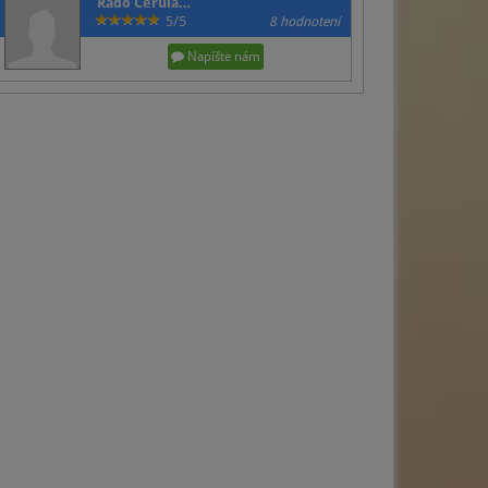
Rado Cerula…
5/5
8 hodnotení
Napíšte nám