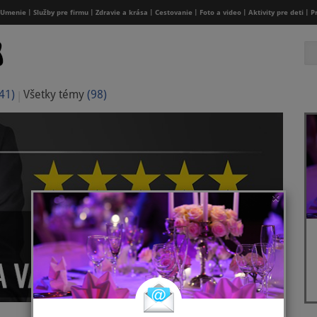
Umenie
Služby pre firmu
Zdravie a krása
Cestovanie
Foto a video
Aktivity pre deti
P
41)
Všetky témy
(98)
×