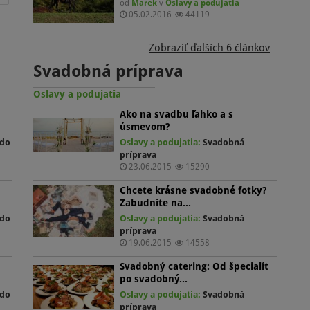
od
Marek
v
Oslavy a podujatia
a
05.02.2016
44119
. No
 tou
Zobraziť ďalších 6 článkov
sú
ho
Svadobná príprava
ý
ack;
dal
o
Oslavy a podujatia
x;
a
Ako na svadbu ľahko a s
.
úsmevom?
 do
Oslavy a podujatia:
Svadobná
ie
príprava
ím
23.06.2015
15290
,
a
Chcete krásne svadobné fotky?
Zabudnite na…
 do
Oslavy a podujatia:
Svadobná
príprava
om
19.06.2015
14558
Svadobný catering: Od špecialít
po svadobný…
na
 do
Oslavy a podujatia:
Svadobná
príprava